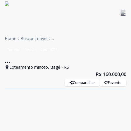
Home
Buscar imóvel
...
Terreno
Venda
Cód:
1071
...
Loteamento minoto, Bagé - RS
R$ 160.000,00
Compartilhar
Favorito