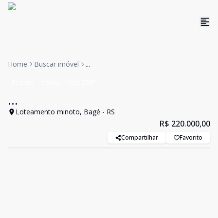
Home
Buscar imóvel
...
Terreno
Venda
Cód:
2997
...
Loteamento minoto, Bagé - RS
R$ 220.000,00
Compartilhar
Favorito