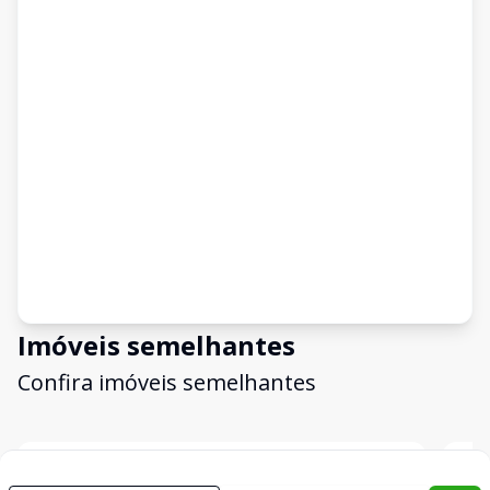
Imóveis semelhantes
Confira imóveis semelhantes
Cód:
2997
Comparar
Có