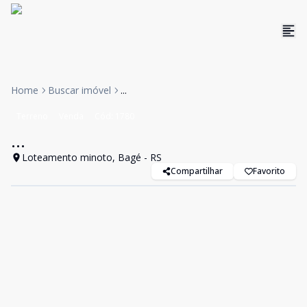
Home
Buscar imóvel
...
Terreno
Venda
Cód:
1780
...
Loteamento minoto, Bagé - RS
Compartilhar
Favorito