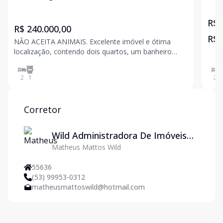
R$ 
R$ 240.000,00
R$ 
NÃO ACEITA ANIMAIS. Excelente imóvel e ótima
localização, contendo dois quartos, um banheiro
com box em vidro e armário, lavanderia, sala,
cozinha, sacada para frente.
2
1
2
Corretor
Wild Administradora De Imóveis
Matheus Mattos Wild
Ltda
55636
(53) 99953-0312
matheusmattoswild@hotmail.com