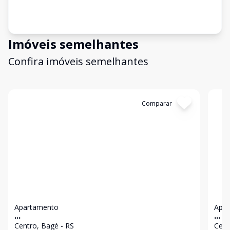
Imóveis semelhantes
Confira imóveis semelhantes
Cód:
2560
Comparar
Có
Apartamento
Apa
...
...
Centro, Bagé - RS
Cent