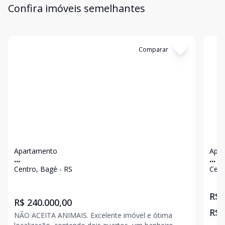
Confira imóveis semelhantes
Cód:
2560
Comparar
Có
Apartamento
Apa
...
...
Centro, Bagé - RS
Cent
R$ 
R$ 240.000,00
R$ 
NÃO ACEITA ANIMAIS. Excelente imóvel e ótima