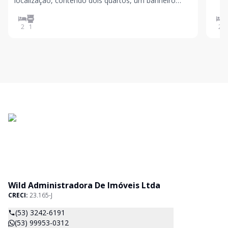
localização, contendo dois quartos, um banheiro
com box em vidro e armário, lavanderia, sala,
cozinha, sacada para frente.
2
1
2
Wild Administradora De Imóveis Ltda
CRECI:
23.165-J
(53) 3242-6191
(53) 99953-0312