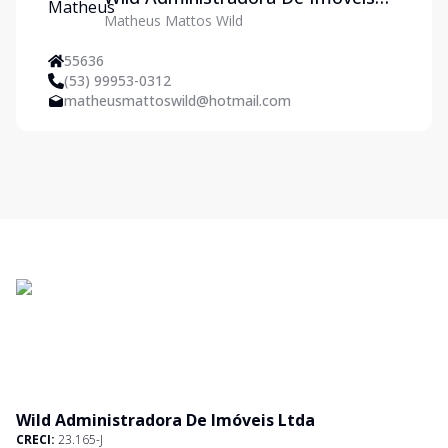
Matheus Mattos Wild
Ltda
55636
(53) 99953-0312
matheusmattoswild@hotmail.com
Wild Administradora De Imóveis Ltda
CRECI:
23.165-J