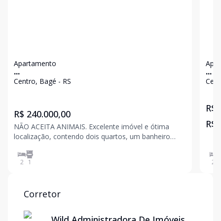
Apartamento
Apa
...
...
Centro, Bagé - RS
Cent
R$ 
R$ 240.000,00
R$ 
NÃO ACEITA ANIMAIS. Excelente imóvel e ótima
localização, contendo dois quartos, um banheiro
com box em vidro e armário, lavanderia, sala,
cozinha, sacada para frente.
2
1
2
Corretor
Wild Administradora De Imóveis