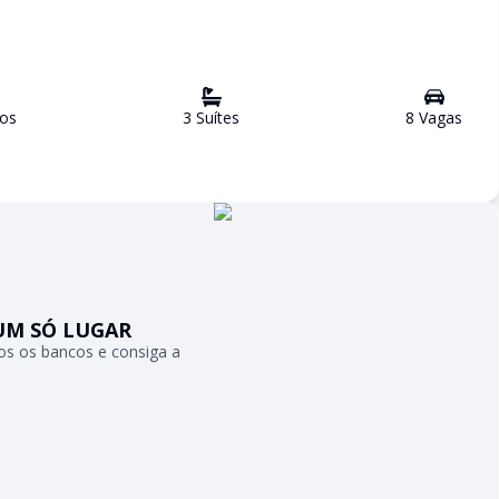
ro
s
3
Suíte
s
8
Vaga
s
UM SÓ LUGAR
s os bancos e consiga a