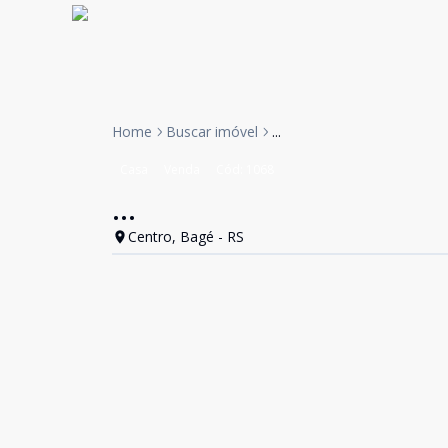
Home
Buscar imóvel
...
Casa
Venda
Cód:
1068
...
Centro, Bagé - RS