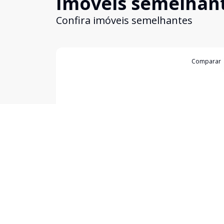
Imóveis semelhan
Confira imóveis semelhantes
Cód:
3101
Comparar
Casa
...
Centro, Bagé - RS
R$ 430.000,00