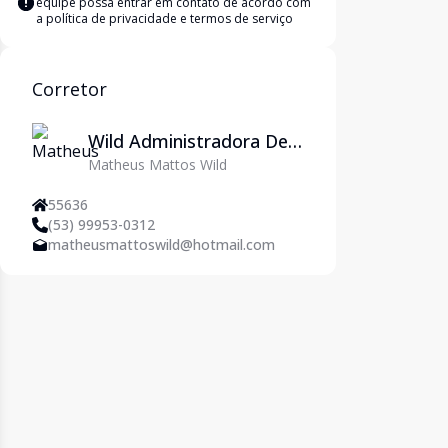
equipe possa entrar em contato de acordo com
a
política de privacidade e termos de serviço
Corretor
Wild Administradora De
Matheus Mattos Wild
Imóveis Ltda
55636
(53) 99953-0312
matheusmattoswild@hotmail.com