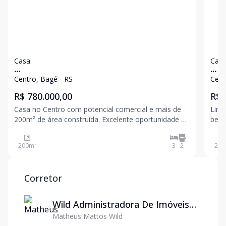
Casa
Cas
...
...
Centro, Bagé - RS
Cent
R$ 780.000,00
R$ 
Casa no Centro com potencial comercial e mais de
Lind
200m² de área construída. Excelente oportunidade no
bem 
Centro para quem busca espaço, localização
suít
estratégica e um imóvel com personalidade. Esta
com 
200
m²
3
2
215
casa possui arquitetura diferenciada, com
cozi
acabamentos retrô or
Corretor
Wild Administradora De Imóveis
Matheus Mattos Wild
Ltda