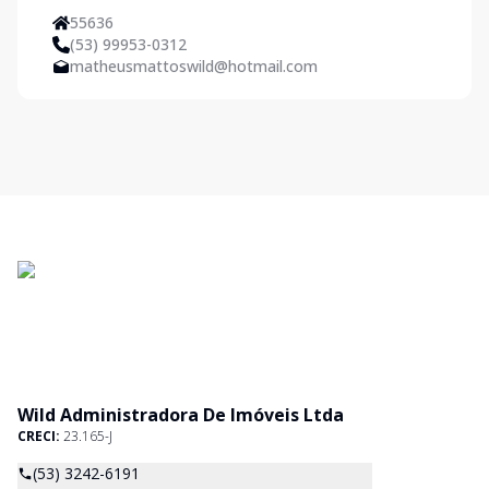
55636
(53) 99953-0312
matheusmattoswild@hotmail.com
Wild Administradora De Imóveis Ltda
CRECI:
23.165-J
(53) 3242-6191