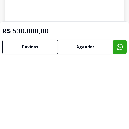
R$ 530.000,00
Dúvidas
Agendar
Imóveis semelhantes
Confira imóveis semelhantes
Cód:
3401
Comparar
Có