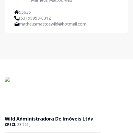
Matheus Mattos Wild
Ltda
55636
(53) 99953-0312
matheusmattoswild@hotmail.com
Wild Administradora De Imóveis Ltda
CRECI:
23.165-J