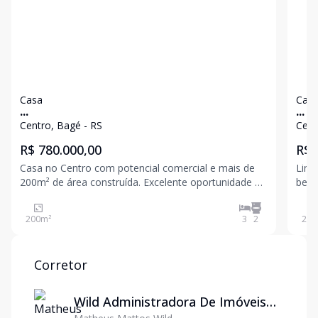
Casa
Cas
...
...
Centro, Bagé - RS
Cent
R$ 780.000,00
R$ 
Casa no Centro com potencial comercial e mais de
Lind
200m² de área construída. Excelente oportunidade no
bem 
Centro para quem busca espaço, localização
suít
estratégica e um imóvel com personalidade. Esta
com 
200
m²
3
2
215
casa possui arquitetura diferenciada, com
cozi
acabamentos retrô or
Corretor
Wild Administradora De Imóveis