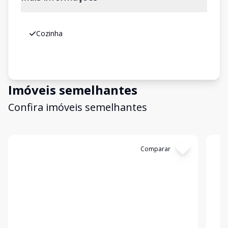
Cozinha
Imóveis semelhantes
Confira imóveis semelhantes
Cód:
3156
Comparar
Có