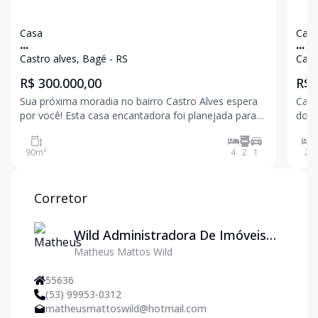
Casa
Cas
...
...
Castro alves, Bagé - RS
Cast
R$ 300.000,00
R$ 
Sua próxima moradia no bairro Castro Alves espera
Casa
por você! Esta casa encantadora foi planejada para
dorm
oferecer o máximo de conforto e praticidade. S
Gour
grad
90
m²
4
2
1
2
Corretor
Wild Administradora De Imóveis
Matheus Mattos Wild
Ltda
55636
(53) 99953-0312
matheusmattoswild@hotmail.com