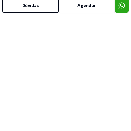
Dúvidas
Agendar
Imóveis semelhantes
Confira imóveis semelhantes
Cód:
934
Comparar