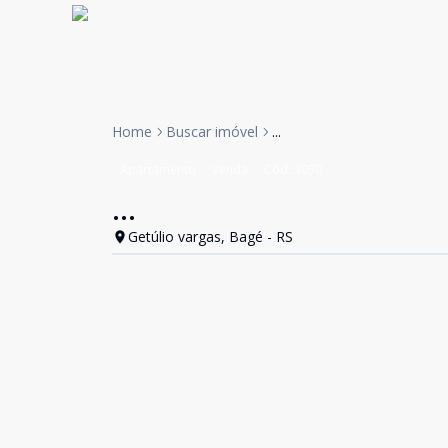
Home
Buscar imóvel
...
Apartamento
Venda
Cód:
3050
...
Getúlio vargas, Bagé - RS