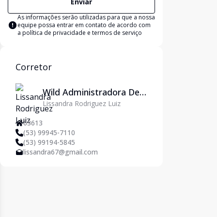
Enviar
As informações serão utilizadas para que a nossa
equipe possa entrar em contato de acordo com
a
política de privacidade e termos de serviço
Corretor
Wild Administradora De
Lissandra Rodriguez Luiz
Imóveis Ltda
63613
(53) 99945-7110
(53) 99194-5845
lissandra67@gmail.com