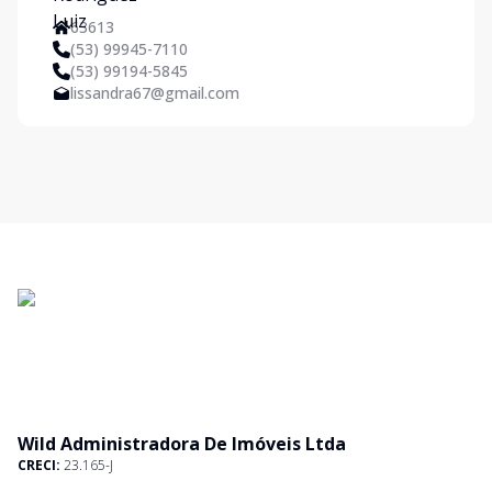
63613
(53) 99945-7110
(53) 99194-5845
lissandra67@gmail.com
Wild Administradora De Imóveis Ltda
CRECI:
23.165-J