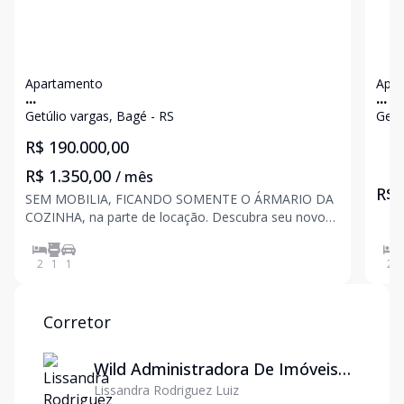
Apartamento
Apa
...
...
Getúlio vargas, Bagé - RS
Getú
R$ 190.000,00
R$ 1.350,00
/ mês
R$ 
SEM MOBILIA, FICANDO SOMENTE O ÁRMARIO DA
COZINHA, na parte de locação. Descubra seu novo
lar no Punta Carretas, localizado na Avenida Santa
Tecla, no bairro Getúlio Vargas, em Bagé. Este
2
1
1
2
apartamento semi mobiliado oferece conforto e
praticidade, área d
Corretor
Wild Administradora De Imóveis
Lissandra Rodriguez Luiz
Ltda