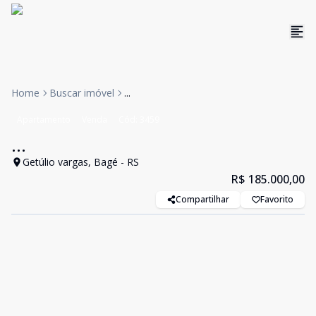
Home
Buscar imóvel
...
Apartamento
Venda
Cód:
3459
...
Getúlio vargas, Bagé - RS
R$ 185.000,00
Compartilhar
Favorito