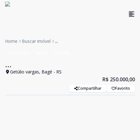
Home
Buscar imóvel
...
Apartamento
Venda
Cód:
2092
...
Getúlio vargas, Bagé - RS
R$ 250.000,00
Compartilhar
Favorito