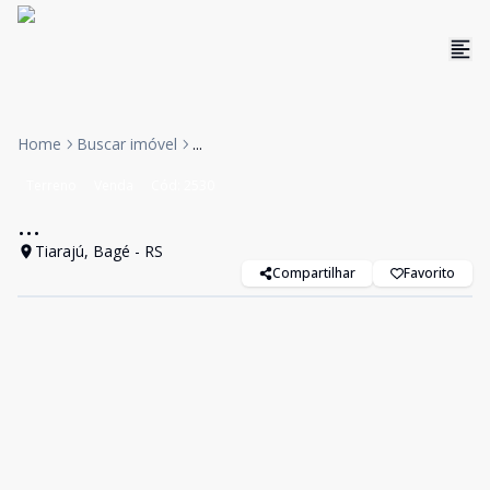
Home
Buscar imóvel
...
Terreno
Venda
Cód:
2530
...
Tiarajú, Bagé - RS
Compartilhar
Favorito