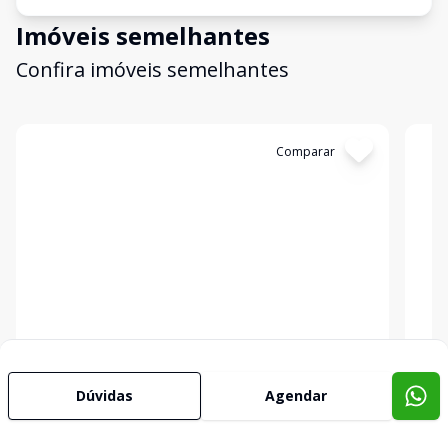
Imóveis semelhantes
Confira imóveis semelhantes
Cód:
3358
Comparar
Có
Terreno
Terr
...
...
Tiarajú, Bagé - RS
Tiar
Dúvidas
Agendar
R$ 25.000,00
R$ 