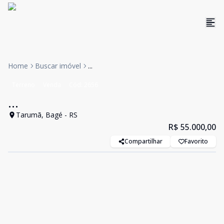
Home
Buscar imóvel
...
Terreno
Venda
Cód:
2656
...
Tarumã, Bagé - RS
R$ 55.000,00
Compartilhar
Favorito