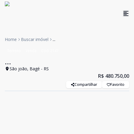
Home
Buscar imóvel
...
Terreno
Venda
Cód:
2147
...
São joão, Bagé - RS
R$ 480.750,00
Compartilhar
Favorito