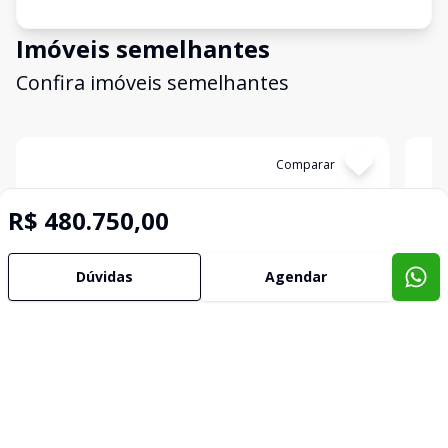
Imóveis semelhantes
Confira imóveis semelhantes
Cód:
2146
Comparar
Có
R$ 480.750,00
Dúvidas
Agendar
Terreno
Terr
...
...
São joão, Bagé - RS
São 