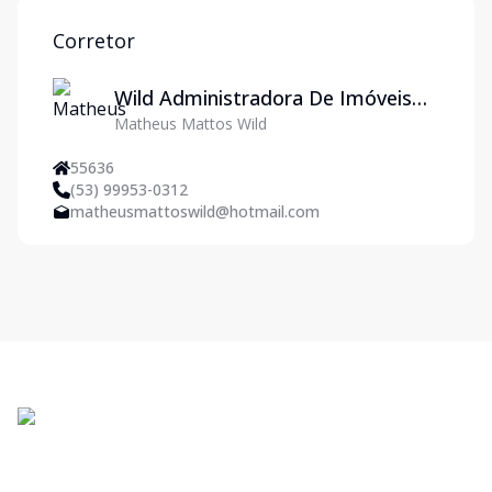
Corretor
Wild Administradora De Imóveis
Matheus Mattos Wild
Ltda
55636
(53) 99953-0312
matheusmattoswild@hotmail.com