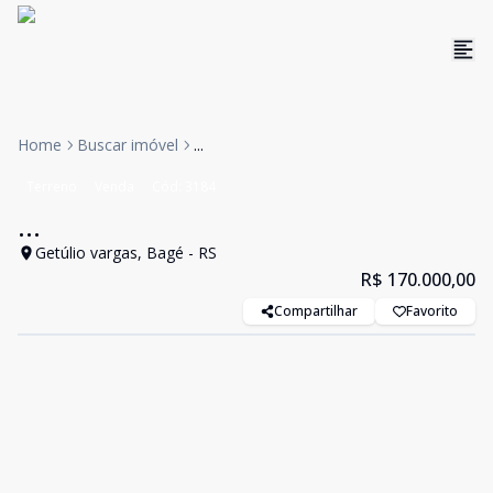
Home
Buscar imóvel
...
Terreno
Venda
Cód:
3184
...
Getúlio vargas, Bagé - RS
R$ 170.000,00
Compartilhar
Favorito