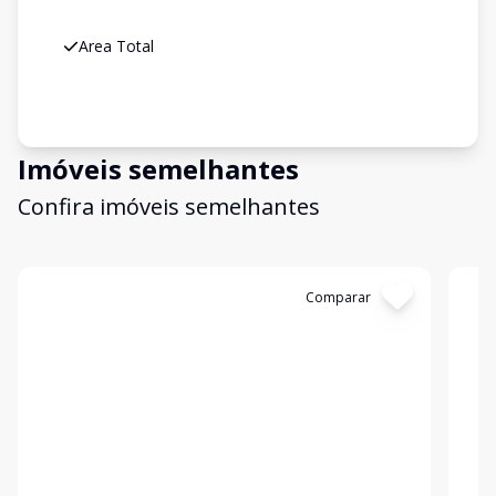
Area Total
Imóveis semelhantes
Confira imóveis semelhantes
Cód:
3233
Comparar
Có