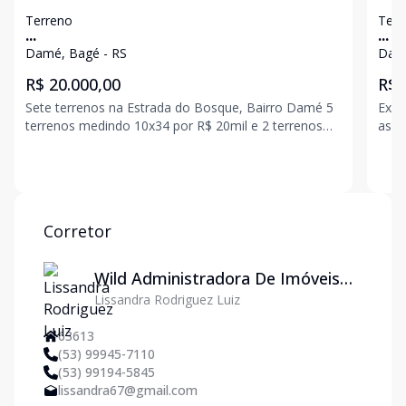
Terreno
Terr
...
...
Damé, Bagé - RS
Damé
R$ 20.000,00
R$ 
Sete terrenos na Estrada do Bosque, Bairro Damé 5
Exce
terrenos medindo 10x34 por R$ 20mil e 2 terrenos
asfa
medindo 15x34 por R$ 30mil. Aceita parcelamento
Corretor
Wild Administradora De Imóveis
Lissandra Rodriguez Luiz
Ltda
63613
(53) 99945-7110
(53) 99194-5845
lissandra67@gmail.com