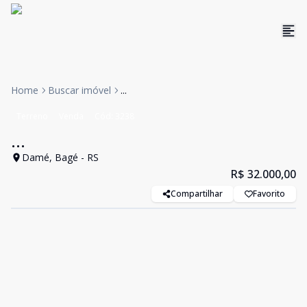
Home
Buscar imóvel
...
Terreno
Venda
Cód:
3238
...
Damé, Bagé - RS
R$ 32.000,00
Compartilhar
Favorito