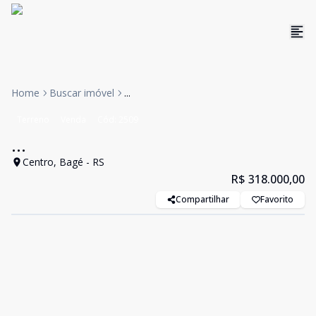
Home
Buscar imóvel
...
Terreno
Venda
Cód:
2509
...
Centro, Bagé - RS
R$ 318.000,00
Compartilhar
Favorito