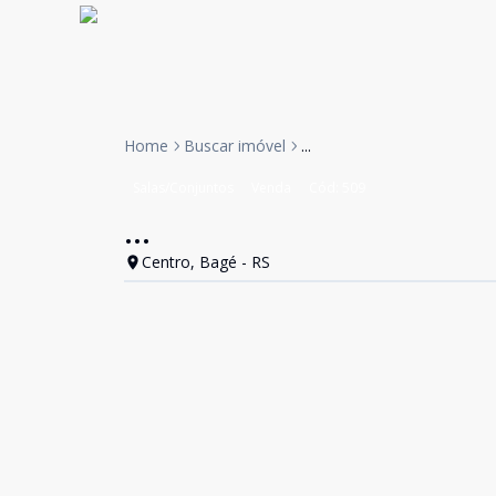
Home
Buscar imóvel
...
Salas/Conjuntos
Venda
Cód:
509
...
Centro, Bagé - RS