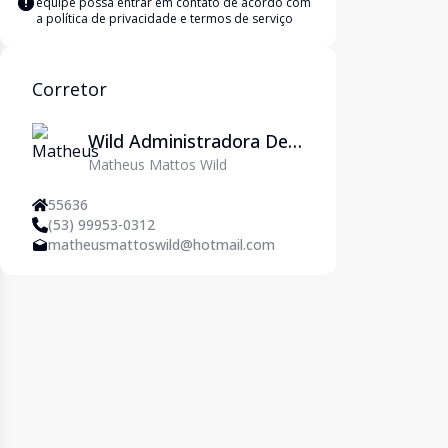
equipe possa entrar em contato de acordo com
a
política de privacidade e termos de serviço
Corretor
Wild Administradora De
Matheus Mattos Wild
Imóveis Ltda
55636
(53) 99953-0312
matheusmattoswild@hotmail.com