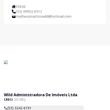
55636
(53) 99953-0312
matheusmattoswild@hotmail.com
Wild Administradora De Imóveis Ltda
CRECI:
23.165-J
(53) 3242-6191