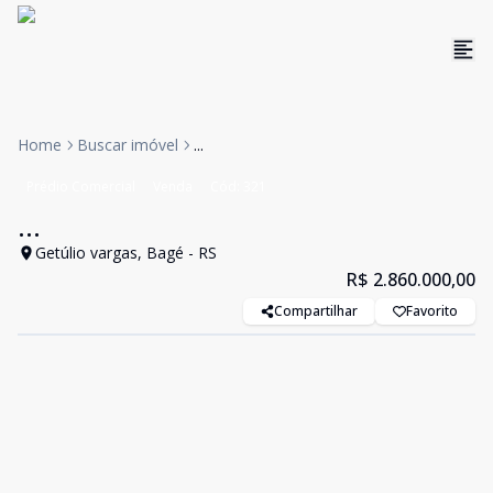
Home
Buscar imóvel
...
Prédio Comercial
Venda
Cód:
321
...
Getúlio vargas, Bagé - RS
R$ 2.860.000,00
Compartilhar
Favorito