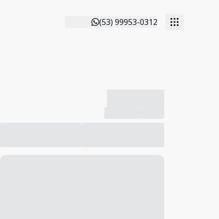
(53) 99953-0312
-------------
Compartilhar
Favorito