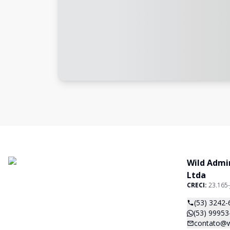
Wild Admi
Ltda
CRECI:
23.165-
(53) 3242-
(53) 99953
contato@w