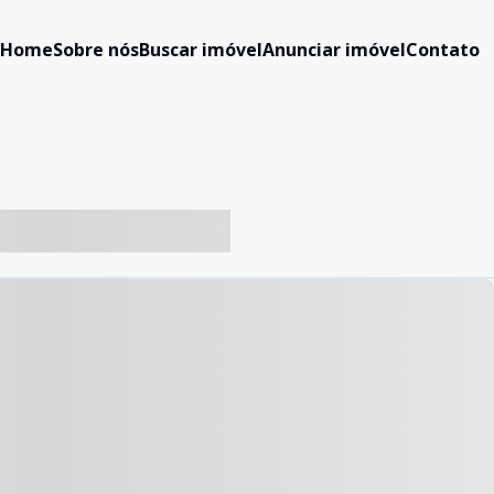
Home
Sobre nós
Buscar imóvel
Anunciar imóvel
Contato
-- ----- ----- --- ------