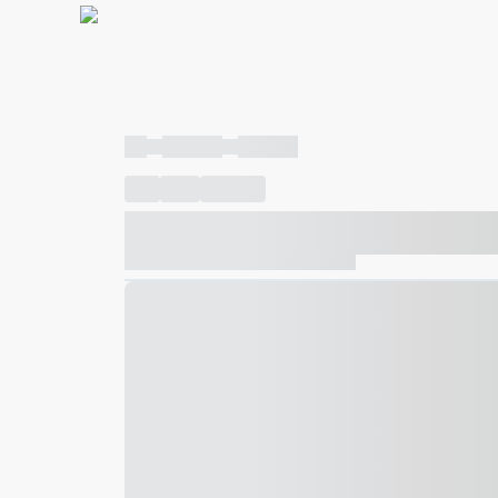
----
----- -----
----- -----
----
-----
---- ------
----- ----- -- ------ ---- ---- -- ---
----- ----- -- ------ ----- ----- -- ------