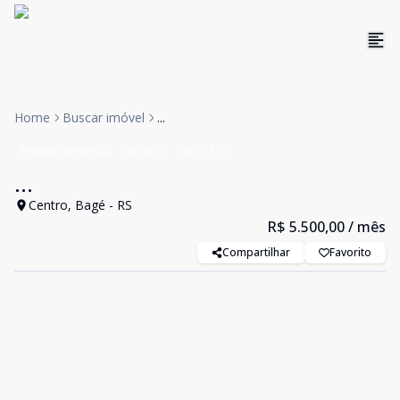
Home
Buscar imóvel
...
Prédio Comercial
Aluguel
Cód:
1115
...
Centro, Bagé - RS
R$ 5.500,00
/ mês
Compartilhar
Favorito