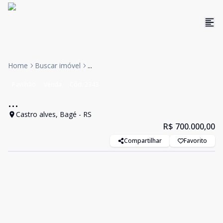
Home
Buscar imóvel
...
Pavilhão
Venda
Cód:
2343
...
Castro alves, Bagé - RS
R$ 700.000,00
Compartilhar
Favorito