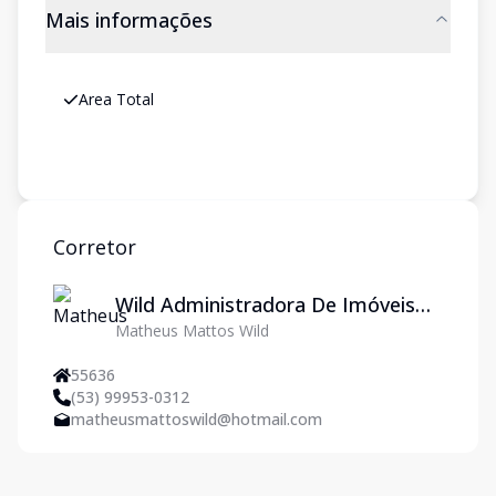
Mais informações
Area Total
Corretor
Wild Administradora De Imóveis
Matheus Mattos Wild
Ltda
55636
(53) 99953-0312
matheusmattoswild@hotmail.com