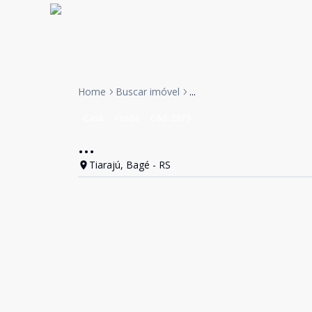
Home
Buscar imóvel
...
Casa
Venda
Cód:
2879
...
Tiarajú, Bagé - RS