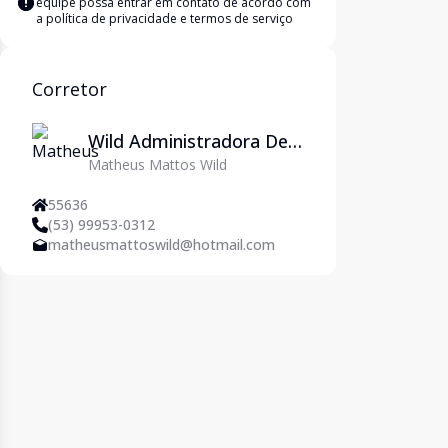
equipe possa entrar em contato de acordo com
a
política de privacidade e termos de serviço
Corretor
Wild Administradora De
Matheus Mattos Wild
Imóveis Ltda
55636
(53) 99953-0312
matheusmattoswild@hotmail.com