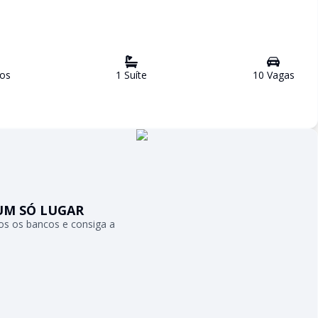
o
s
1
Suíte
10
Vaga
s
UM SÓ LUGAR
s os bancos e consiga a