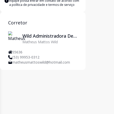
equipe possa entrar em contato de acordo com
a
política de privacidade e termos de serviço
Corretor
Wild Administradora De
Matheus Mattos Wild
Imóveis Ltda
55636
(53) 99953-0312
matheusmattoswild@hotmail.com