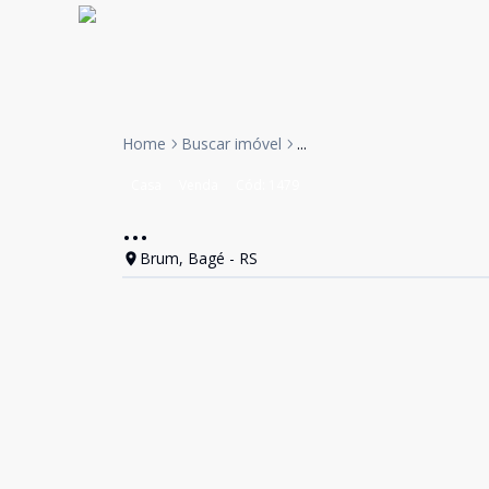
Home
Buscar imóvel
...
Casa
Venda
Cód:
1479
...
Brum, Bagé - RS