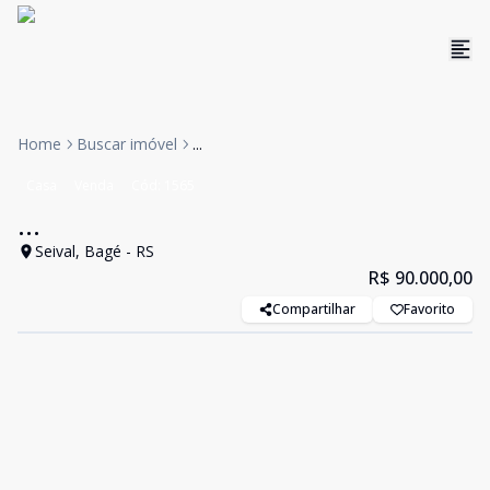
Home
Buscar imóvel
...
Casa
Venda
Cód:
1565
...
Seival, Bagé - RS
R$ 90.000,00
Compartilhar
Favorito