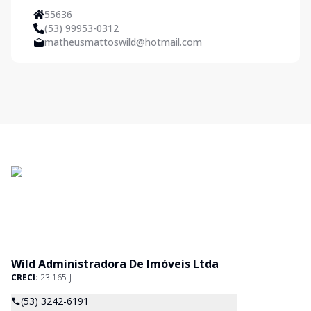
55636
(53) 99953-0312
matheusmattoswild@hotmail.com
Wild Administradora De Imóveis Ltda
CRECI:
23.165-J
(53) 3242-6191