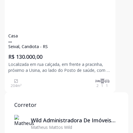
Casa
...
Seival, Candiota - RS
R$ 130.000,00
Localizada em rua calçada, em frente a pracinha,
próximo a Usina, ao lado do Posto de saúde, com 2
dormitórios, sala, cozinha, banheiro, área externa
204
m²
2
1
1
Corretor
Wild Administradora De Imóveis
Matheus Mattos Wild
Ltda