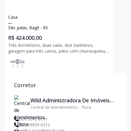
Casa
...
São judas, Bagé - RS
R$ 424.000,00
Três dormitórios, duas salas, dois banheiros,
garagem para três carros, pátio com churrasqueira,
cerca elétrica e sistema de alarme (monitorada pela
d
3
2
3
Corretor
Wild Administradora De Imóveis
Central de Atendimentos - Flora
Ltda
(53) 3242-6191
(53) 99953-0312
wildlocacao@gmail.com