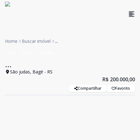
Home
Buscar imóvel
...
Casa
Venda
Cód:
985
...
São judas, Bagé - RS
R$ 200.000,00
Compartilhar
Favorito