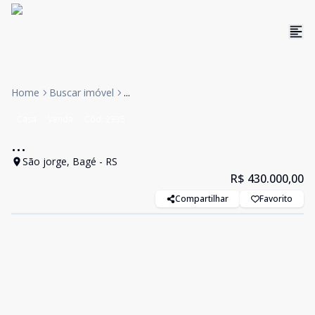
Home
Buscar imóvel
...
Casa
Venda
Cód:
2335
...
São jorge, Bagé - RS
R$ 430.000,00
Compartilhar
Favorito