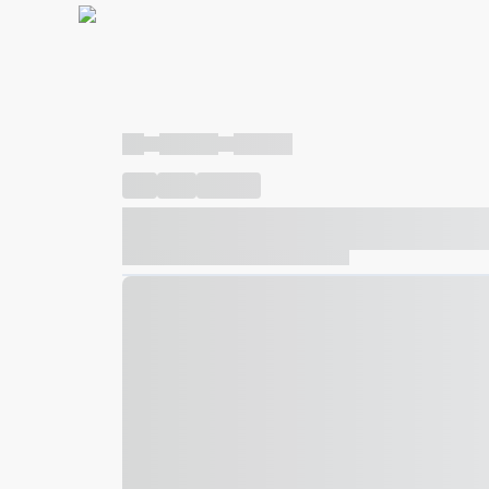
----
----- -----
----- -----
----
-----
---- ------
----- ----- -- ------ ---- ---- -- ---
----- ----- -- ------ ----- ----- -- ------