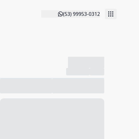
(53) 99953-0312
-------------
Compartilhar
Favorito