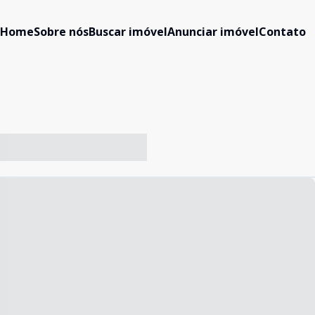
Home
Sobre nós
Buscar imóvel
Anunciar imóvel
Contato
-- ----- ----- --- ------