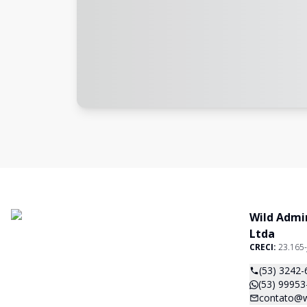
Wild Admi
Ltda
CRECI:
23.165-
(53) 3242-
(53) 99953
contato@w