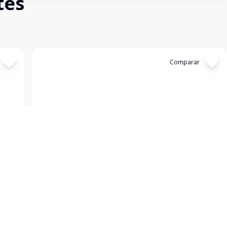
tes
Cód:
1396
Comparar
Casa
...
Morgado rosa, Bagé - RS
R$ 85.000,00
om
CASA 02 DORMITÓRIOS, SALA , COZINHA, BANHEIRO,
cial,
ÁREA COBERTA NOS FUNDOS COM CHURRASQUEIRA