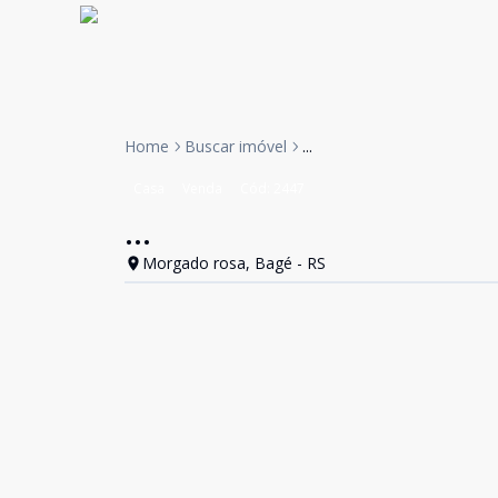
Home
Buscar imóvel
...
Casa
Venda
Cód:
2447
...
Morgado rosa, Bagé - RS