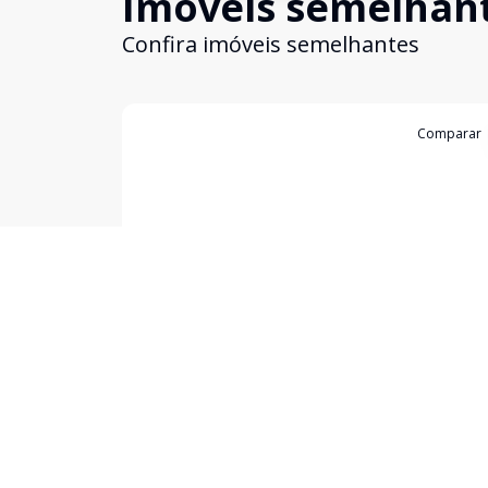
Imóveis semelhan
Confira imóveis semelhantes
Cód:
2668
Comparar
Casa
...
Morgado rosa, Bagé - RS
R$ 210.000,00
Excelente imóvel á venda, sobrado de esquina c
sala ampla, cozinha, dois dormitórios, banheiro so