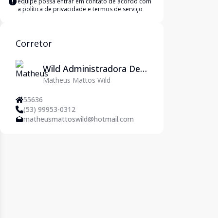
equipe possa entrar em contato de acordo com
a
política de privacidade e termos de serviço
Corretor
Wild Administradora De
Matheus Mattos Wild
Imóveis Ltda
55636
(53) 99953-0312
matheusmattoswild@hotmail.com