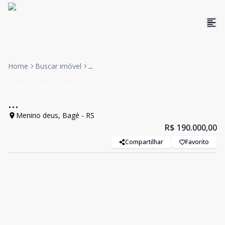
Home
Buscar imóvel
...
Casa
Venda
Cód:
2211
...
Menino deus, Bagé - RS
R$ 190.000,00
Compartilhar
Favorito