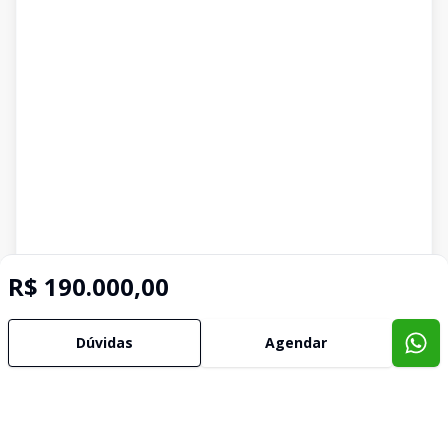
R$ 190.000,00
Imóveis semelhantes
Confira imóveis semelhantes
Dúvidas
Agendar
Cód:
3001
Comparar
Có