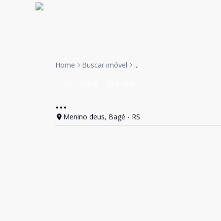
Home
Buscar imóvel
...
Casa
Venda
Cód:
1699
...
Menino deus, Bagé - RS