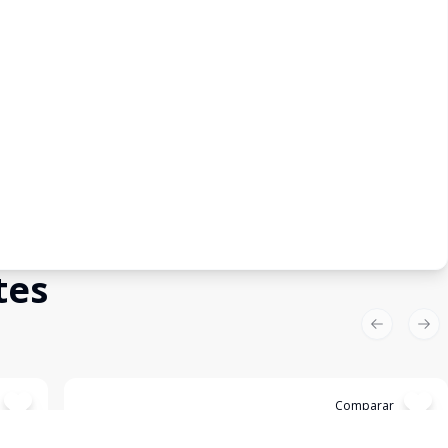
tes
Previous sl
Nex
Cód:
2571
Comparar