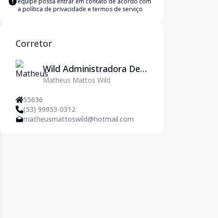
equipe possa entrar em contato de acordo com
a
política de privacidade e termos de serviço
Corretor
Wild Administradora De
Matheus Mattos Wild
Imóveis Ltda
55636
(53) 99953-0312
matheusmattoswild@hotmail.com