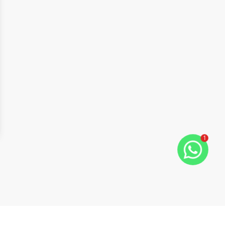
1
ide
t slide
Cód:
1469
Comparar