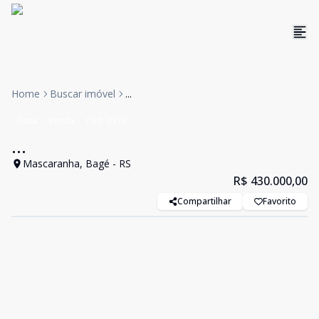
Home
Buscar imóvel
...
Casa
Venda
Cód:
2176
...
Mascaranha, Bagé - RS
R$ 430.000,00
Compartilhar
Favorito