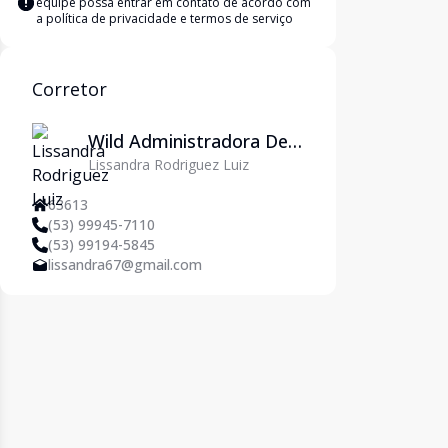
equipe possa entrar em contato de acordo com
a
política de privacidade e termos de serviço
Corretor
Wild Administradora De
Lissandra Rodriguez Luiz
Imóveis Ltda
63613
(53) 99945-7110
(53) 99194-5845
lissandra67@gmail.com