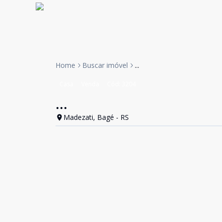
Home
Buscar imóvel
...
Casa
Venda
Cód:
3204
...
Madezati, Bagé - RS