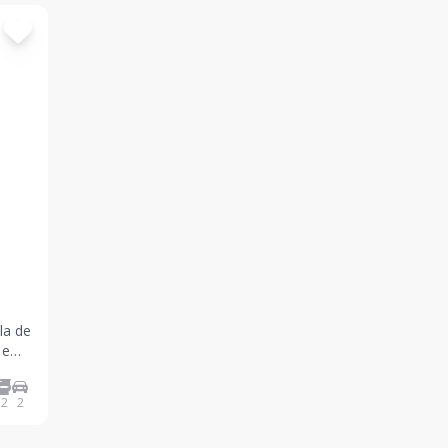
la de
2
2