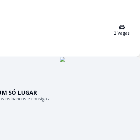
2
Vaga
s
UM SÓ LUGAR
s os bancos e consiga a