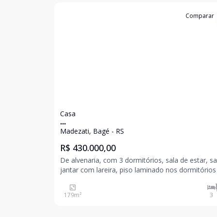
Cód:
2269
Comparar
Casa
...
Madezati, Bagé - RS
R$ 430.000,00
De alvenaria, com 3 dormitórios, sala de estar, sa
jantar com lareira, piso laminado nos dormitórios e
nas salas, na cozinha piso porcelanato, b
179
m²
3