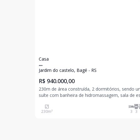
Casa
...
Jardim do castelo, Bagé - RS
R$ 940.000,00
230m de área construída, 2 dormitórios, sendo 
suíte com banheira de hidromassagem, sala de es
de dois ambientes com home bar, cozinha, sala 
230
m²
3
3