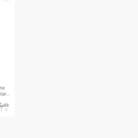
uma
tar
com
1
3