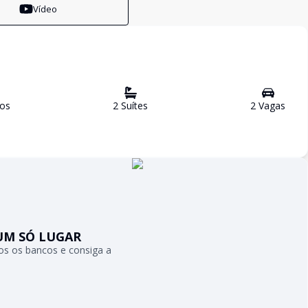
Vídeo
ro
s
2
Suíte
s
2
Vaga
s
UM SÓ LUGAR
s os bancos e consiga a