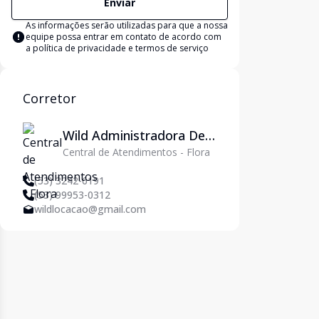
Enviar
As informações serão utilizadas para que a nossa
equipe possa entrar em contato de acordo com
a
política de privacidade e termos de serviço
Corretor
Wild Administradora De
Central de Atendimentos - Flora
Imóveis Ltda
(53) 3242-6191
(53) 99953-0312
wildlocacao@gmail.com