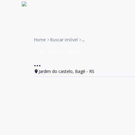
Home
Buscar imóvel
...
Casa
Venda
Cód:
3260
...
Jardim do castelo, Bagé - RS