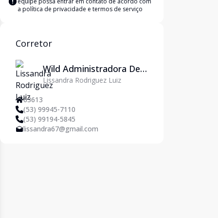
equipe possa entrar em contato de acordo com
a
política de privacidade e termos de serviço
Corretor
Wild Administradora De
Lissandra Rodriguez Luiz
Imóveis Ltda
63613
(53) 99945-7110
(53) 99194-5845
lissandra67@gmail.com