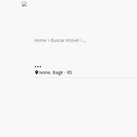
Home
Buscar imóvel
...
Casa
Venda
Cód:
3122
...
Ivone, Bagé - RS