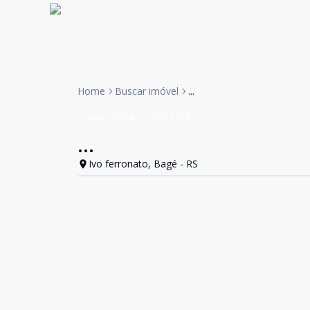
Home
Buscar imóvel
...
Casa
Venda
Cód:
2828
...
Ivo ferronato, Bagé - RS