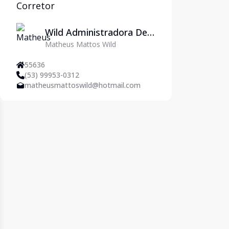
Corretor
Wild Administradora De
Matheus Mattos Wild
Imóveis Ltda
55636
(53) 99953-0312
matheusmattoswild@hotmail.com