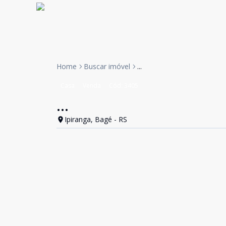
Home
Buscar imóvel
...
Casa
Venda
Cód:
3405
...
Ipiranga, Bagé - RS