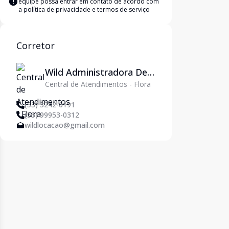
equipe possa entrar em contato de acordo com
a
política de privacidade e termos de serviço
Corretor
Wild Administradora De
Central de Atendimentos - Flora
Imóveis Ltda
(53) 3242-6191
(53) 99953-0312
wildlocacao@gmail.com