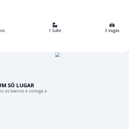
ro
s
1
Suíte
3
Vaga
s
UM SÓ LUGAR
s os bancos e consiga a