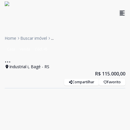
Home
Buscar imóvel
...
Casa
Venda
Cód:
45
...
Industrial i, Bagé - RS
R$ 115.000,00
Compartilhar
Favorito