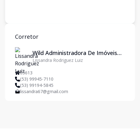
Corretor
Wild Administradora De Imóveis
Lissandra Rodriguez Luiz
Ltda
63613
(53) 99945-7110
(53) 99194-5845
lissandra67@gmail.com