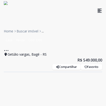
Home
Buscar imóvel
...
Casa
Venda
Cód:
3393
...
Getúlio vargas, Bagé - RS
R$ 549.000,00
Compartilhar
Favorito