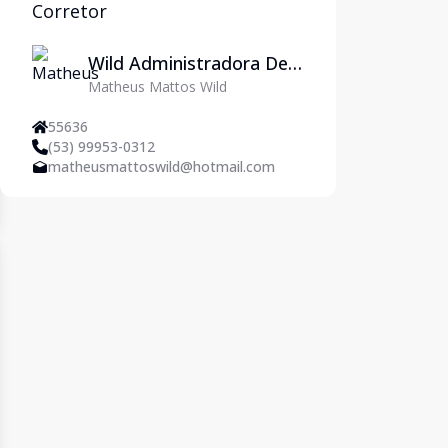
Corretor
Wild Administradora De
Matheus Mattos Wild
Imóveis Ltda
55636
(53) 99953-0312
matheusmattoswild@hotmail.com