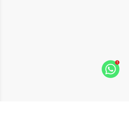
1
ide
t slide