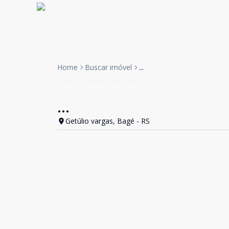
Home
Buscar imóvel
...
Casa
Venda
Cód:
2026
...
Getúlio vargas, Bagé - RS