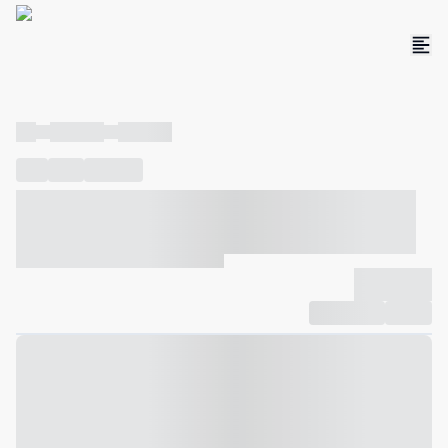
----
----- -----
----- -----
----
-----
---- ------
----- ----- -- ------ ---- ---- -- ----- ----- -----
--- ------
----- ----- -- ------ ----- ----- -- ------
-------------
Compartilhar
Favorito