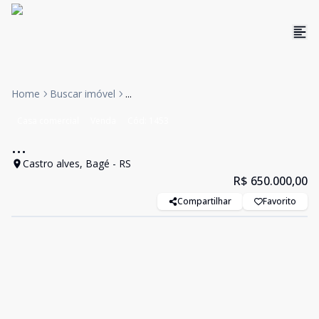
Home
Buscar imóvel
...
Casa comercial
Venda
Cód:
1453
...
Castro alves, Bagé - RS
R$ 650.000,00
Compartilhar
Favorito