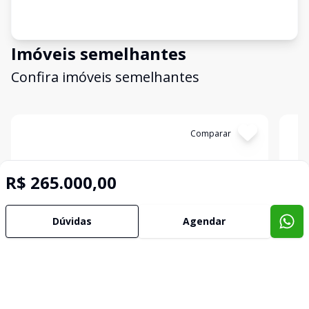
Imóveis semelhantes
Confira imóveis semelhantes
Cód:
2367
Comparar
Có
R$ 265.000,00
Dúvidas
Agendar
Casa
Cas
...
...
Centro, Bagé - RS
Cent