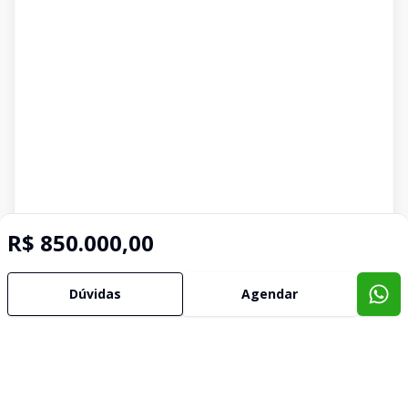
R$ 850.000,00
Imóveis semelhantes
Confira imóveis semelhantes
Dúvidas
Agendar
Cód:
1633
Comparar
Có