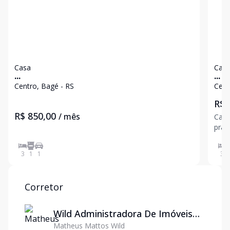
Casa
Cas
...
...
Centro, Bagé - RS
Cent
R$ 
R$ 850,00
/ mês
Casa
praticidade Esta excel
quem
proj
3
1
1
3
imóv
com 
Corretor
Wild Administradora De Imóveis
Matheus Mattos Wild
Ltda