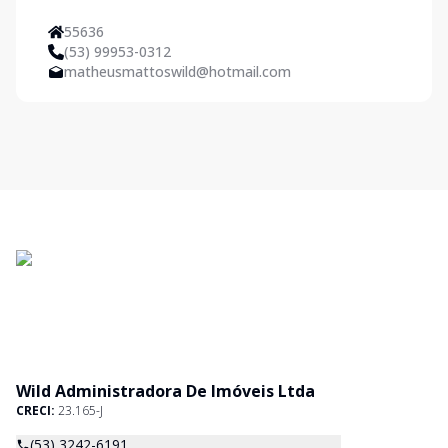
55636
(53) 99953-0312
matheusmattoswild@hotmail.com
Wild Administradora De Imóveis Ltda
CRECI:
23.165-J
(53) 3242-6191